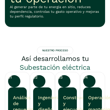
Al generar parte de tu energía en sitio, reduces
dependencia, controlas tu gasto operativo y mejoras
tu perfil regulatorio.
NUESTRO PROCESO
Así desarrollamos tu
Subestación eléctrica
01
02
03
04
Análisis
Ingeniería
Construcción
Operació
de
y
y
y
requerimientos
diseño
ejecución
mantenim