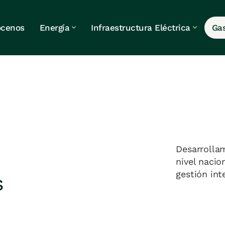
cenos
Energía
Infraestructura Eléctrica
Ga
e
Desarrolla
nivel nacio
gestión int
s