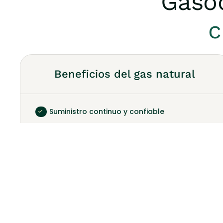
Gasod
c
Beneficios del gas natural
Suministro continuo y confiable
Reducción de costos frente a
combustibles líquidos
Menor huella de carbono
Alta eficiencia energética
Seguridad en procesos
productivos