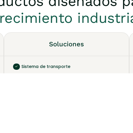
uctos diseñados p
recimiento industri
Soluciones
Sistema de transporte
Sistema de distribución
Estación de regulación y
medición
Proyectos de última milla
Interconexión con otros
gasoductos