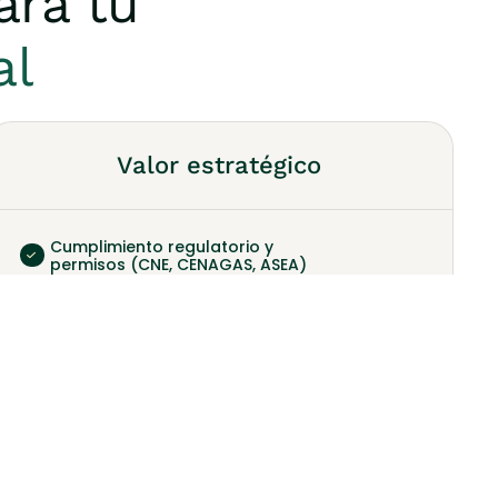
ara tu
al
Valor estratégico
Cumplimiento regulatorio y
permisos (CNE, CENAGAS, ASEA)
Diseño y construcción con
estándares internacionales
Operación segura con
monitoreo continuo
Integración con proyectos de
generación eléctrica
Soporte técnico especializado
24/7