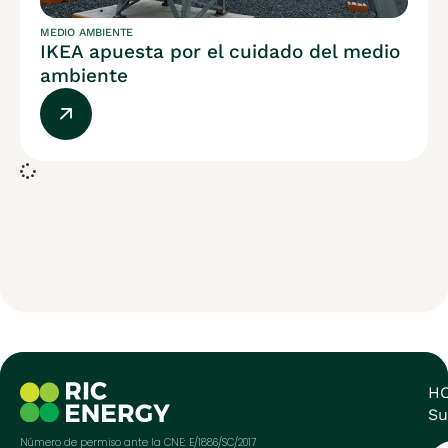
MEDIO AMBIENTE
IKEA apuesta por el cuidado del medio
ambiente
H
Su
Número de permiso ante la CNE: E/1886/SC/2017